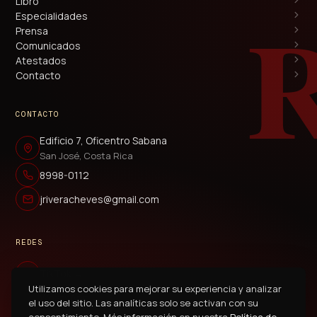
Libro
Especialidades
Prensa
Comunicados
Atestados
Contacto
CONTACTO
Edificio 7, Oficentro Sabana
San José, Costa Rica
8998-0112
jriveracheves@gmail.com
REDES
TikTok →
Utilizamos cookies para mejorar su experiencia y analizar
WhatsApp →
el uso del sitio. Las analíticas solo se activan con su